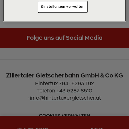
Gondelbahn hinauf auf den Sommerberg (2.100
Einstellungen verwalten
m).
Folge uns auf Social Media
Zillertaler Gletscherbahn GmbH & Co KG
Hintertux 794 · 6293 Tux
Telefon
+43 5287 8510
·
info@hintertuxergletscher.at
COOKIES VERWALTEN