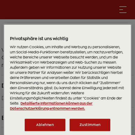
8er Sommerberg
Privatsphäre ist uns wichtig
Wir nutzen Cookies, um Inhalte und Werbung zu personalisieren,
Von der Talstation in Hintertux (1.500 m) führt die
um Social-Media-Funktionen bereitzustellen, um nachzuverfolgen,
Gondelbahn hinauf auf den Sommerberg (2.100
welche Bereiche unserer Webseite besucht werden, und um die
Wirksamkeit von Werbeanzeigen und Web-Suchen zu messen.
m).
Außerdem geben wir Informationen zur Nutzung unserer Website
an unsere Partner für Analysen weiter. Wir berücksichtigen hierbei
deine Präferenzen und verarbeiten Daten für Statistik und
Personalisierung nur, wenn du uns durch Klicken auf "Zustimmen"
Dauer
dein Einverständnis gibst. Du kannst deine Einwilligung jederzeit mit
Wirkung für die Zukunft widerrufen. Weitere
Die durchschnittliche Verweildauer beträgt
5 Minuten
.
Einstellungsmöglichkeiten findest du unter "Cookies" am Ende der
Seite.
Detaillierte Informationen können aus der
Datenschutzerklärung entnommen werden.
Beschreibung
Ablehnen
Zustimmen
Von der Talstation in Hintertux (1.500 m) führt die